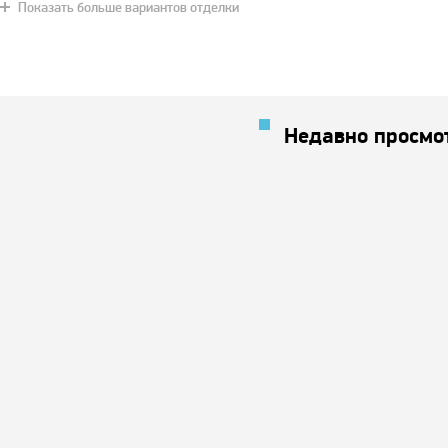
Показать больше вариантов отделки
Красное дерево
Хаки
Чили
Дуб натур
Белый ясе
Недавно просмо
Страдивари
Коричневый
Дуб
Дуб золотистый
Антраци