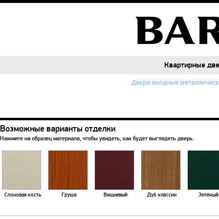
Квартирные дв
Квартирные дв
Двери входные металличес
Возможные варианты отделки
Нажмите на образец материала, чтобы увидеть, как будет выглядеть дверь.
Слоновая кость
Груша
Вишневый
Дуб классик
Зеленый