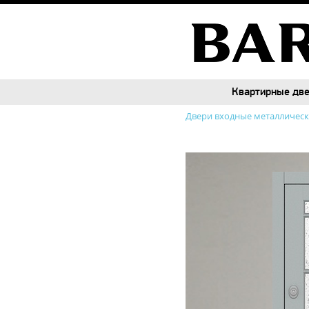
Квартирные дв
Квартирные дв
Двери входные металличес