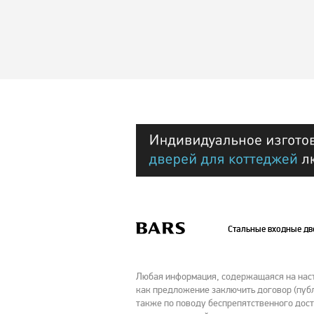
Стальные входные д
Любая информация, содержащаяся на насто
как предложение заключить договор (публ
также по поводу беспрепятственного дост