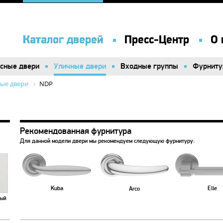
Каталог дверей
Каталог дверей
Пресс-Центр
Пресс-Центр
О 
О 
сные двери
сные двери
Уличные двери
Уличные двери
Входные группы
Входные группы
Фурниту
Фурниту
ые двери
NDP
Рекомендованная фурнитура
Для данной модели двери мы рекомендуем следующую фурнитуру:
Kuba
Elle
Arco
лый