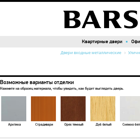
Квартирные двери
Квартирные двери
Офи
Офи
Двери входные металлические
Уличн
Возможные варианты отделки
Нажмите на образец материала, чтобы увидеть, как будет выглядеть дверь.
Арктика
Страдивари
Орех темный
Дуб белый
Снежно бе