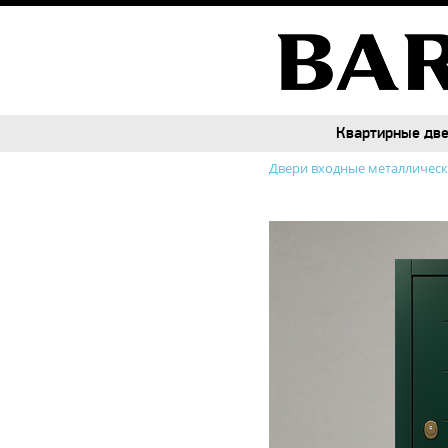
Квартирные дв
Квартирные дв
Двери входные металличес