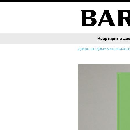
Квартирные дв
Квартирные дв
Двери входные металличес