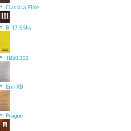
Classica Elite
B-17 SSkv
TD50 309
Emi XB
Prague