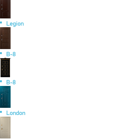
Legion
B-8
B-8
London