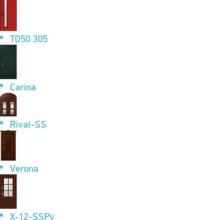
TD50 305
Carina
Rival-SS
Verona
X-12-SSPv