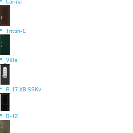
Carina
Triton-C
Villa
B-17 XB SSKv
B-12