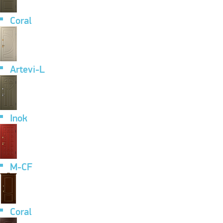
Coral
Artevi-L
Inok
M-CF
Coral