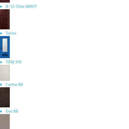
B-12-SSkv GRAFF
Torino
TD50 310
Carina-XB
Emi XB