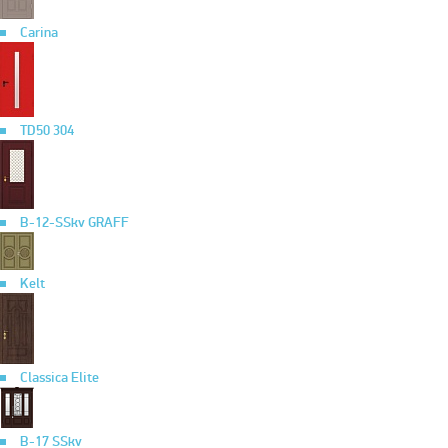
Carina
TD50 304
B-12-SSkv GRAFF
Kelt
Classica Elite
B-17 SSkv