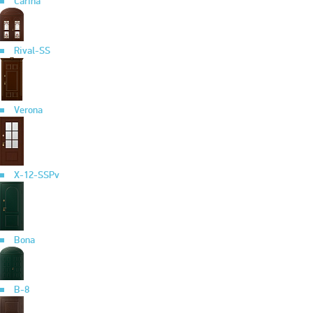
Carina
Rival-SS
Verona
X-12-SSPv
Bona
B-8