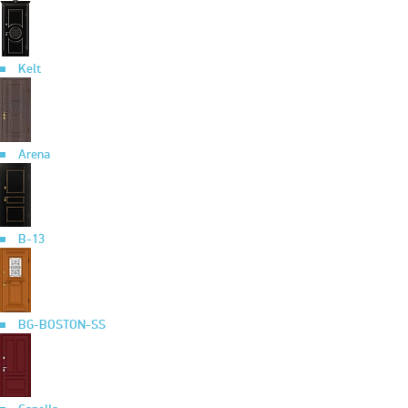
Kelt
Arena
B-13
BG-BOSTON-SS