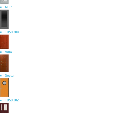
NDP
TD50 308
Villa
Sector
TD50 302