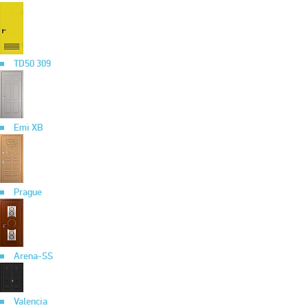
TD50 309
Emi XB
Prague
Arena-SS
Valencia