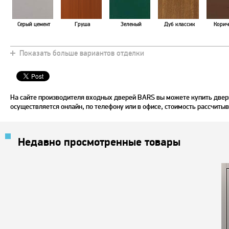
Серый цемент
Груша
Зеленый
Дуб классик
Корич
Показать больше вариантов отделки
Махагон
Хаки
Зебрано
Белый ясень
Орех с
На сайте производителя входных дверей BARS вы можете купить двер
осуществляется онлайн, по телефону или в офисе, стоимость рассчитыв
Недавно просмотренные товары
Слоновая кость
Вишня натур
Чили
Дуб сахара
Ол