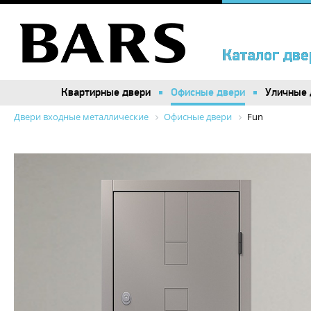
Каталог две
Каталог две
Квартирные двери
Квартирные двери
Офисные двери
Офисные двери
Уличные 
Уличные 
Двери входные металлические
Офисные двери
Fun