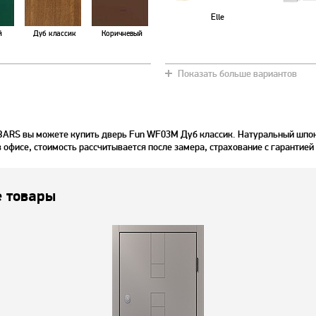
Elle
й
Дуб классик
Коричневый
Показать больше вариантов
о
Белый ясень
Орех светлый
BARS вы можете купить дверь Fun WF03M Дуб классик. Натуральный шпон
в офисе, стоимость рассчитывается после замера, страхование с гарантией
 товары
Дуб сахара
Олива