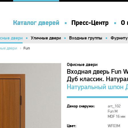
Каталог дверей
Каталог дверей
Пресс-Центр
Пресс-Центр
О 
О 
сные двери
сные двери
Уличные двери
Уличные двери
Входные группы
Входные группы
Фурниту
Фурниту
ые двери
Fun
Офисные двери
Входная дверь Fun 
Дуб классик. Натур
Натуральный шпон 
Декор снаружи:
art_102
Fun M
MDF 16 мм
Цвет:
WF03M