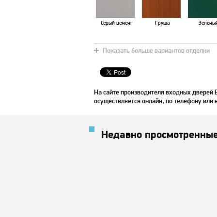
Серый цемент
Груша
Зелены
Показать больше вариантов отделки
Махагон
Хаки
Зебран
На сайте производителя входных дверей 
осуществляется онлайн, по телефону или 
Недавно просмотренные
Слоновая кость
Вишня натур
Чили