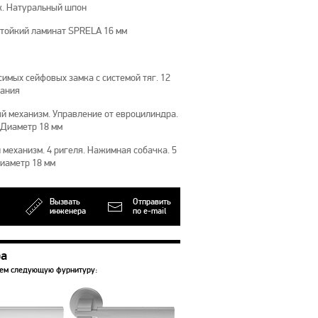
к. Натуральный шпон
тойкий ламинат SPRELA 16 мм
имых сейфовых замка с системой тяг. 12
рания
й механизм. Управление от евроцилиндра.
 Диаметр 18 мм
механизм. 4 ригеля. Нажимная собачка. 5
Диаметр 18 мм
Вызвать
Отправить
инженера
по e-mail
ра
уем следующую фурнитуру: