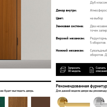
Дуб класси
Декор внутри:
Атмосферос
Цвет:
на выбор
Замковая система:
Два независ
точек запи
Верхний механизм:
Редукторны
5 оборотов.
Нижний механизм:
Сувальдный 
оборотов. 
Запросить
Скачать
3D модель
описание
Рекомендованная фурниту
как будет выглядеть дверь.
Для данной модели двери мы рекоменд