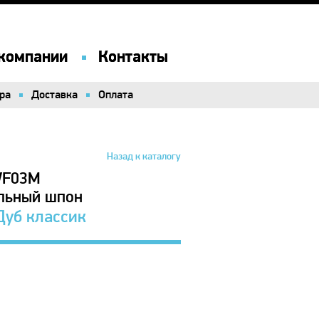
компании
компании
Контакты
Контакты
ра
ра
Доставка
Доставка
Оплата
Оплата
Назад к каталогу
WF03M
альный шпон
Дуб классик