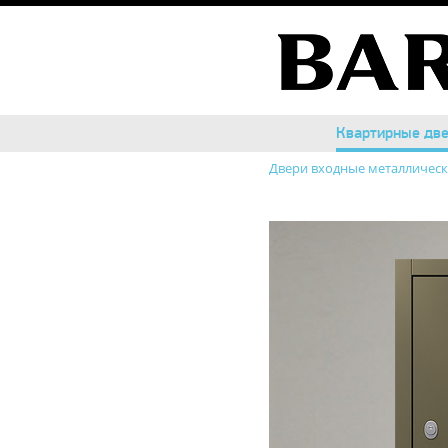
Квартирные дв
Квартирные дв
Двери входные металличес