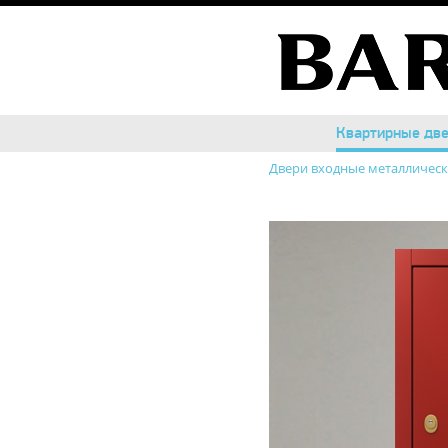
Квартирные дв
Квартирные дв
Двери входные металличес