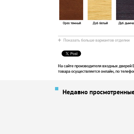
Орех темный
Дуб белый
Дуб дымча
Показать больше вариантов отделки
Зебрано
Венге
Дуб нат
На сайте производителя входных дверей 
товара осуществляется онлайн, по телефо
Недавно просмотренные
Тик
Дуб светлый
Вишня на