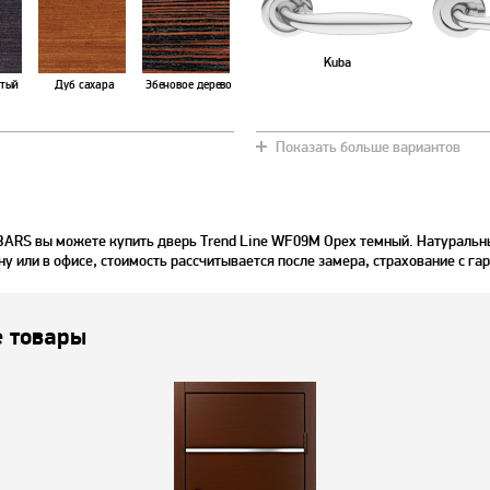
Kuba
тый
Дуб сахара
Эбеновое дерево
Показать больше вариантов
ур
Дуб шоколадный
Махагон
BARS вы можете купить дверь Trend Line WF09M Орех темный. Натуральн
ну или в офисе, стоимость рассчитывается после замера, страхование с га
 товары
тур