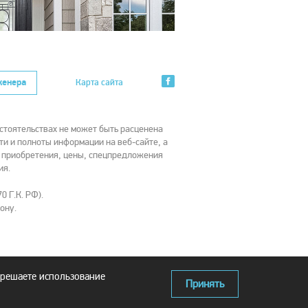
женера
Карта сайта
стоятельствах не может быть расценена
ти и полноты информации на веб-сайте, а
х приобретения, цены, спецпредложения
ия.
0 Г.К. РФ).
ону.
зрешаете использование
Принять