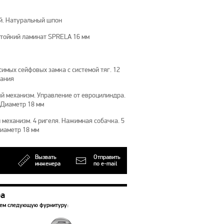
й. Натуральный шпон
тойкий ламинат SPRELA 16 мм
имых сейфовых замка с системой тяг. 12
рания
й механизм. Управление от евроцилиндра.
 Диаметр 18 мм
механизм. 4 ригеля. Нажимная собачка. 5
Диаметр 18 мм
Вызвать
Отправить
инженера
по e-mail
ра
уем следующую фурнитуру: