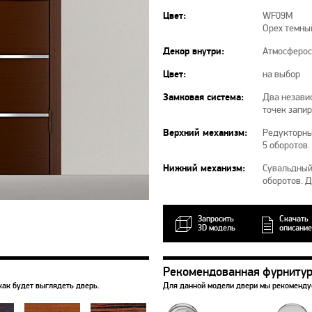
Цвет:
WF09M
Орех темны
Декор внутри:
Атмосферос
Цвет:
на выбор
Замковая система:
Два независ
точек запи
Верхний механизм:
Редукторны
5 оборотов.
Нижний механизм:
Сувальдный 
оборотов. 
Запросить
Скачать
3D модель
описание
Рекомендованная фурниту
как будет выглядеть дверь.
Для данной модели двери мы рекоменд