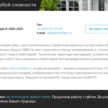
Тел.:
Вызвать ин
вери
© 2000-2026
+7 (495) 737-74-65
e-mail:
sales@staldveri.ru
ящем сайте, носит исключительно справочный характер и ни при каких об
ичная оферта). BARS не дает гарантий по поводу своевременности, точнос
упа к нему в любое время. Технические характеристики дверей, условия и
ра и могут быть изменены в любое время без предварительного уведомлен
 сайта
www.staldveri.ru
на другие интернет – ресурсы запрещено (статья 127
нальных фотографий, изображений и текстов будут преследоваться по зак
 торговая марка. Охраняется законом РФ. Свидетельство №480575.
лями
мы используем файлы cookie
. Продолжая работу с сайтом, Вы ра
- официальный сайт BARS в России
ойках Вашего браузера.