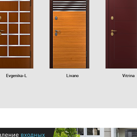
Evgenika-L
Livano
Vitrina