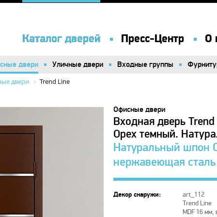
Каталог дверей
Каталог дверей
Пресс-Центр
Пресс-Центр
О 
О 
сные двери
сные двери
Уличные двери
Уличные двери
Входные группы
Входные группы
Фурниту
Фурниту
ые двери
Trend Line
Офисные двери
Входная дверь Trend
Орех темный. Натур
Натуральный шпон О
нержавеющая сталь
Декор снаружи:
art_112
Trend Line
MDF 16 мм, 