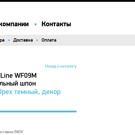
компании
компании
Контакты
Контакты
ра
ра
Доставка
Доставка
Оплата
Оплата
Назад к каталогу
 Line WF09M
альный шпон
рех темный, декор
вставки INOX