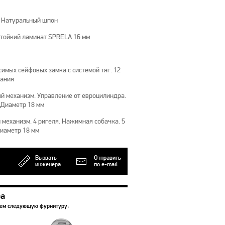
. Натуральный шпон
тойкий ламинат SPRELA 16 мм
имых сейфовых замка с системой тяг. 12
рания
й механизм. Управление от евроцилиндра.
 Диаметр 18 мм
механизм. 4 ригеля. Нажимная собачка. 5
Диаметр 18 мм
Вызвать
Отправить
инженера
по e-mail
ра
уем следующую фурнитуру: