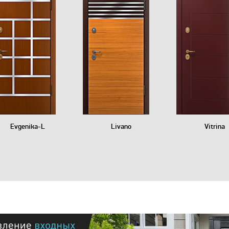
Evgenika-L
Livano
Vitrina