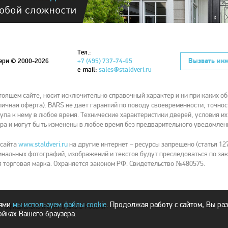
Тел.:
Вызвать ин
вери
© 2000-2026
+7 (495) 737-74-65
e-mail:
sales@staldveri.ru
ящем сайте, носит исключительно справочный характер и ни при каких об
ичная оферта). BARS не дает гарантий по поводу своевременности, точнос
упа к нему в любое время. Технические характеристики дверей, условия и
ра и могут быть изменены в любое время без предварительного уведомлен
 сайта
www.staldveri.ru
на другие интернет – ресурсы запрещено (статья 127
нальных фотографий, изображений и текстов будут преследоваться по зак
 торговая марка. Охраняется законом РФ. Свидетельство №480575.
лями
мы используем файлы cookie
. Продолжая работу с сайтом, Вы ра
- официальный сайт BARS в России
ойках Вашего браузера.