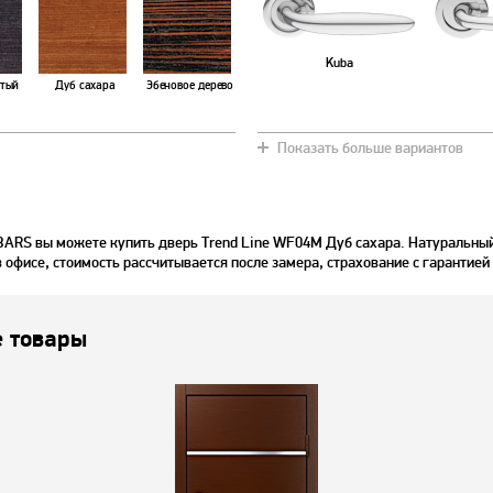
Kuba
тый
Дуб сахара
Эбеновое дерево
Показать больше вариантов
ур
Дуб шоколадный
Махагон
BARS вы можете купить дверь Trend Line WF04M Дуб сахара. Натуральны
в офисе, стоимость рассчитывается после замера, страхование с гарантией
 товары
тур