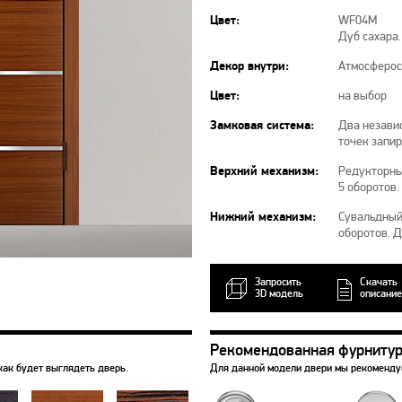
Цвет:
WF04M
Дуб сахара
Декор внутри:
Атмосферос
Цвет:
на выбор
Замковая система:
Два независ
точек запи
Верхний механизм:
Редукторны
5 оборотов.
Нижний механизм:
Сувальдный 
оборотов. 
Запросить
Скачать
3D модель
описание
Рекомендованная фурниту
как будет выглядеть дверь.
Для данной модели двери мы рекоменд