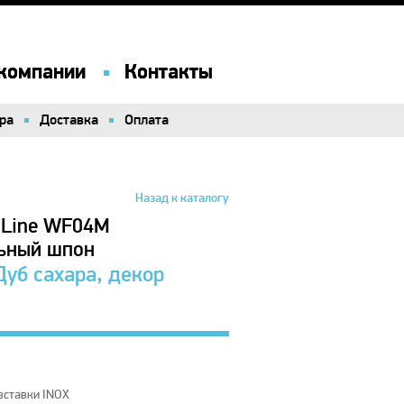
компании
компании
Контакты
Контакты
ра
ра
Доставка
Доставка
Оплата
Оплата
Назад к каталогу
 Line WF04M
льный шпон
уб сахара, декор
вставки INOX