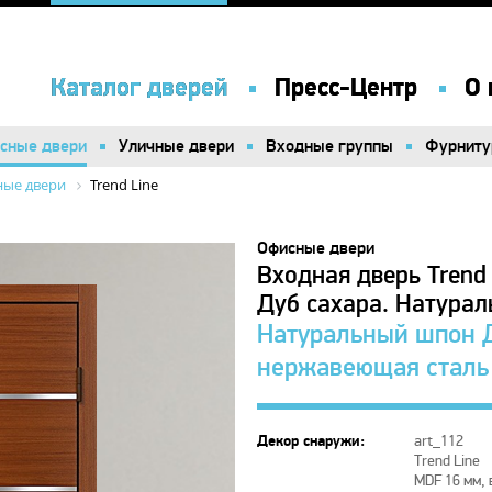
Каталог дверей
Каталог дверей
Пресс-Центр
Пресс-Центр
О 
О 
сные двери
сные двери
Уличные двери
Уличные двери
Входные группы
Входные группы
Фурниту
Фурниту
ые двери
Trend Line
Офисные двери
Входная дверь Trend
Дуб сахара. Натура
Натуральный шпон Д
нержавеющая сталь
Декор снаружи:
art_112
Trend Line
MDF 16 мм, 