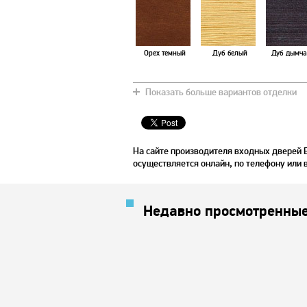
Орех темный
Дуб белый
Дуб дымча
Показать больше вариантов отделки
Зебрано
Венге
Дуб нат
На сайте производителя входных дверей 
осуществляется онлайн, по телефону или 
Недавно просмотренные
Тик
Дуб светлый
Вишня на