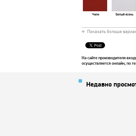
Чили
Белый ясень
Показать больше вариа
Коричневый
Страдивари
На сайте производителя вход
осуществляется онлайн, по те
Недавно просмо
Красное дерево
Орех светлый