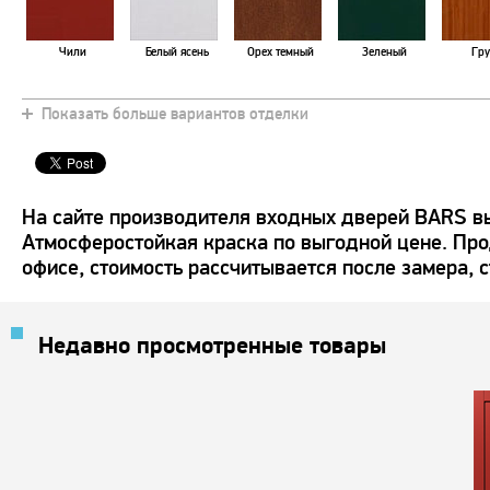
Чили
Белый ясень
Орех темный
Зеленый
Гр
Показать больше вариантов отделки
Коричневый
Страдивари
Мурена
Венге
Слонова
На сайте производителя входных дверей BARS вы
Атмосферостойкая краска по выгодной цене. Про
офисе, стоимость рассчитывается после замера, 
Красное дерево
Орех светлый
Вишневый
Олива
Дуб шок
Недавно просмотренные товары