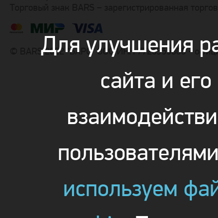
Торговый знак BARS – зарегистрированная торго
Для улучшения р
© BARS 2022 "БАРС" ООО ИНН 7726355800 - офиц
сайта и его
взаимодействи
пользователям
используем фа