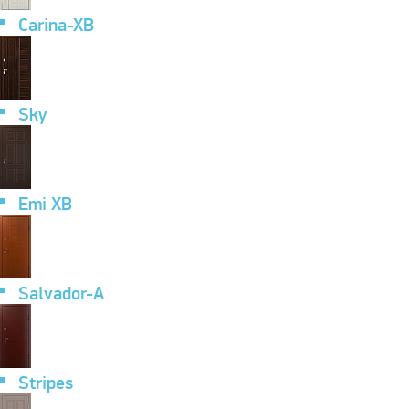
Carina-XB
Sky
Emi XB
Salvador-A
Stripes