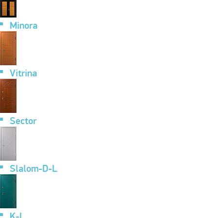
Minora
Vitrina
Sector
Slalom-D-L
K-L