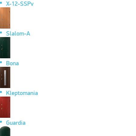
X-12-SSPv
Slalom-A
Bona
Kleptomania
Guardia