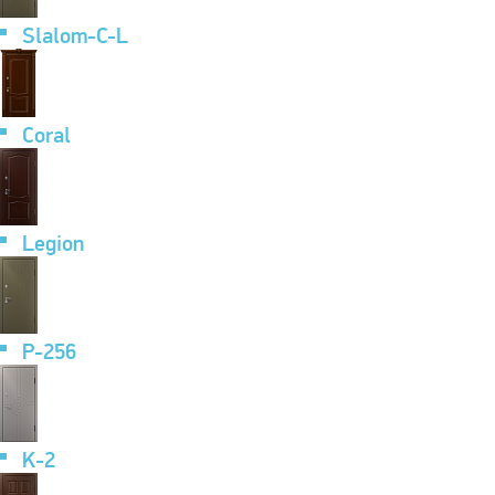
Slalom-C-L
Coral
Legion
P-256
K-2