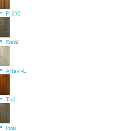
P-202
Coral
Artevi-L
Trol
Inok