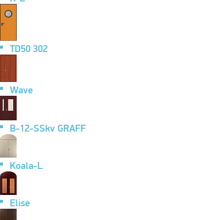
TD50 302
Wave
B-12-SSkv GRAFF
Koala-L
Elise