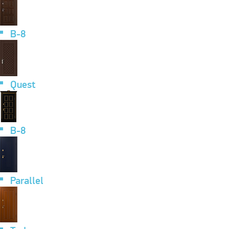
B-8
Quest
B-8
Parallel