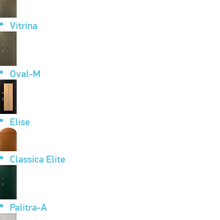
Vitrina
Oval-M
Elise
Classica Elite
Palitra-A