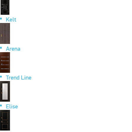
Kelt
Arena
Trend Line
Elise