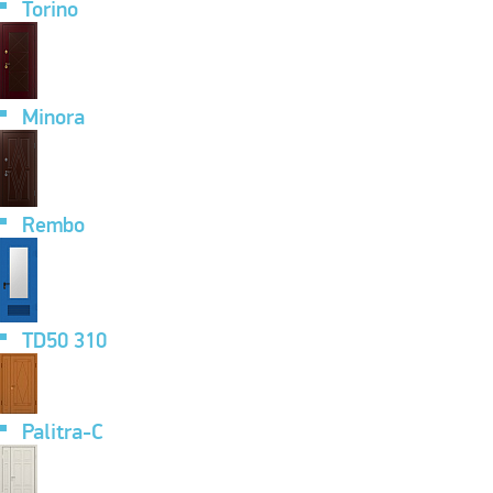
Torino
Minora
Rembo
TD50 310
Palitra-C