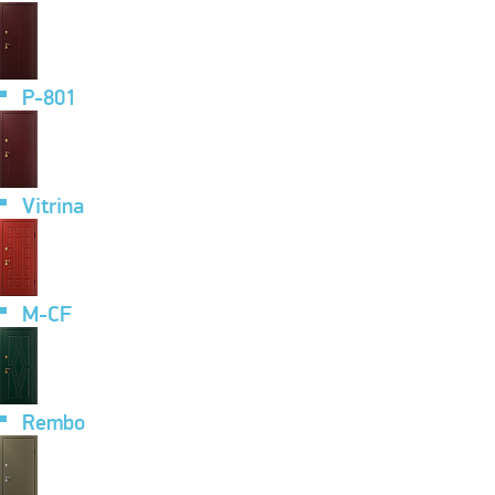
P-801
Vitrina
M-CF
Rembo