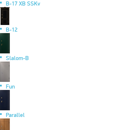
B-17 XB SSKv
B-12
Slalom-B
Fun
Parallel