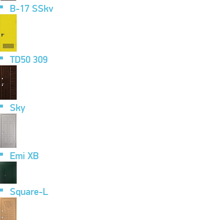
B-17 SSkv
TD50 309
Sky
Emi XB
Square-L