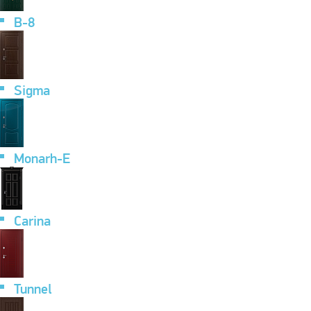
B-8
Sigma
Monarh-E
Carina
Tunnel