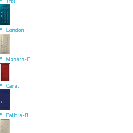
Trol
London
Monarh-E
Carat
Palitra-B