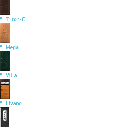
Triton-C
Mega
Villa
Livano