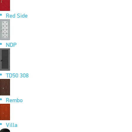
Red Side
NDP
TD50 308
Rembo
Villa