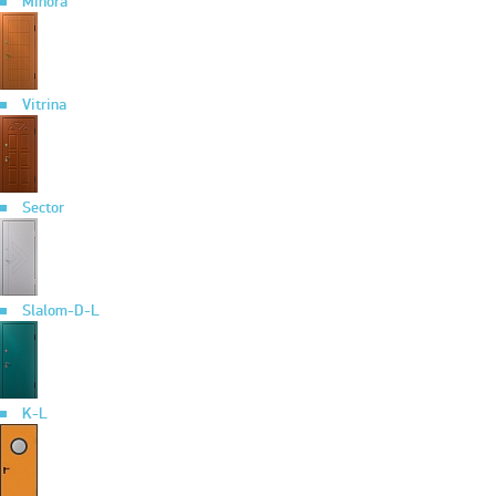
Minora
Vitrina
Sector
Slalom-D-L
K-L