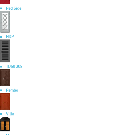
Red Side
NDP
TD50 308
Rembo
Villa