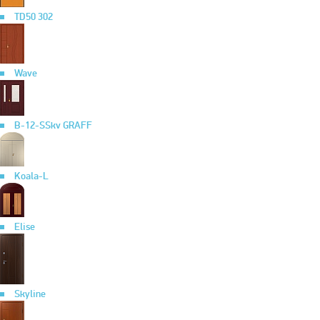
TD50 302
Wave
B-12-SSkv GRAFF
Koala-L
Elise
Skyline