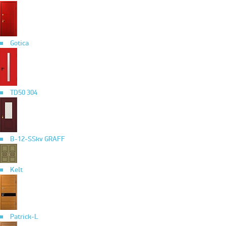
Gotica
TD50 304
B-12-SSkv GRAFF
Kelt
Patrick-L