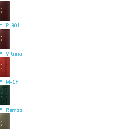
P-801
Vitrina
M-CF
Rembo