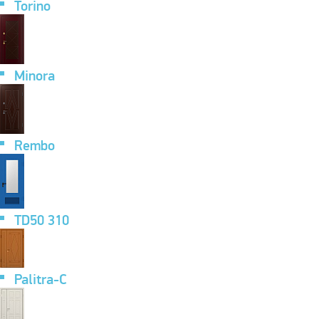
Torino
Minora
Rembo
TD50 310
Palitra-C