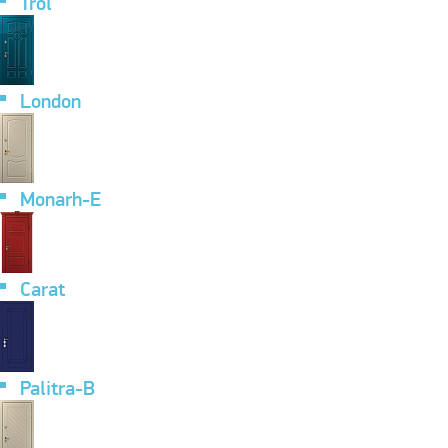
Trol
London
Monarh-E
Carat
Palitra-B