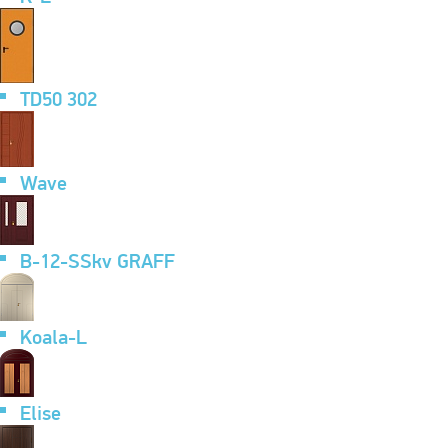
TD50 302
Wave
B-12-SSkv GRAFF
Koala-L
Elise