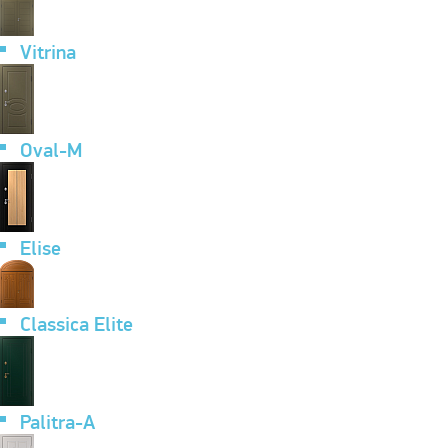
Vitrina
Oval-M
Elise
Classica Elite
Palitra-A