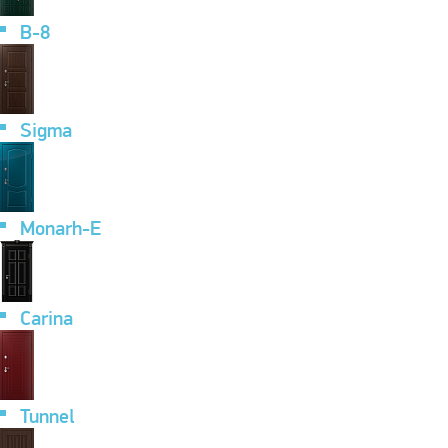
B-8
Sigma
Monarh-E
Carina
Tunnel