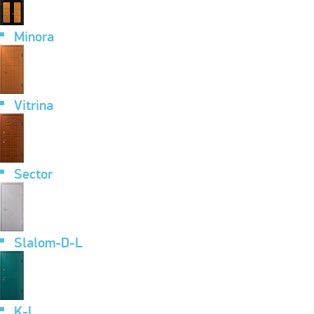
Minora
Vitrina
Sector
Slalom-D-L
K-L