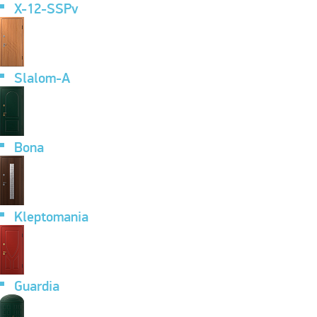
X-12-SSPv
Slalom-A
Bona
Kleptomania
Guardia