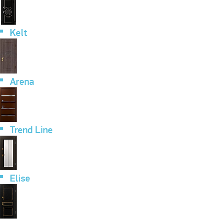
Kelt
Arena
Trend Line
Elise