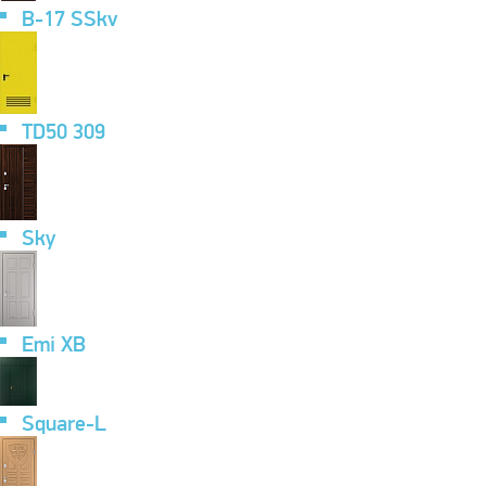
B-17 SSkv
TD50 309
Sky
Emi XB
Square-L