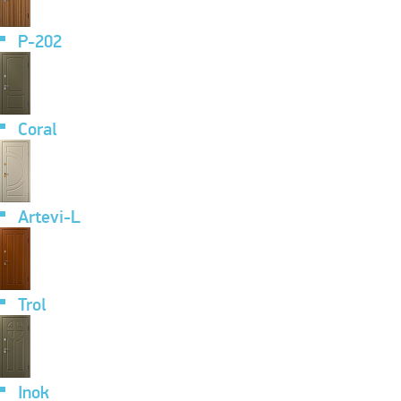
P-202
Coral
Artevi-L
Trol
Inok