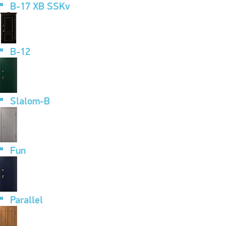
B-17 XB SSKv
B-12
Slalom-B
Fun
Parallel