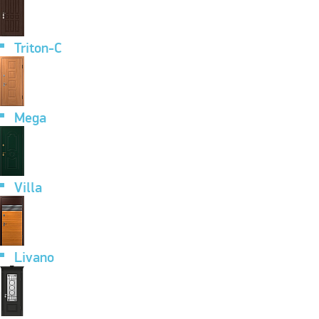
Triton-C
Mega
Villa
Livano