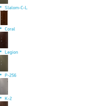
Slalom-C-L
Coral
Legion
P-256
K-2