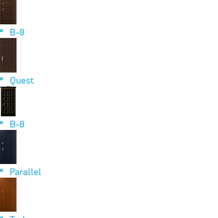
B-8
Quest
B-8
Parallel