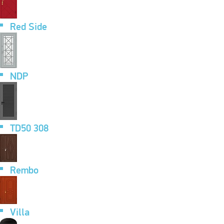
Red Side
NDP
TD50 308
Rembo
Villa