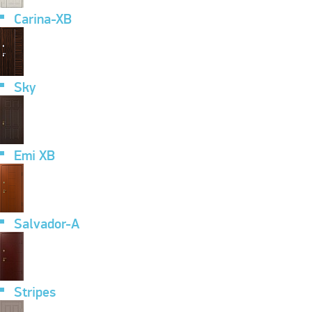
Carina-XB
Sky
Emi XB
Salvador-A
Stripes